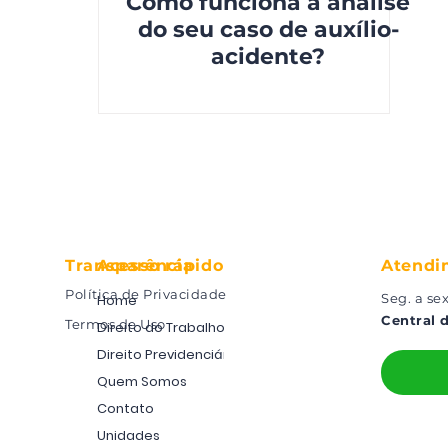
Como funciona a análise
do seu caso de auxílio-
acidente?
Transparência
Acesso rápido
Atendi
Política de Privacidade
Seg. a sex
Home
Central 
Termos de Uso​
Direito do Trabalho
Direito Previdenciário
Quem Somos
Contato
Unidades