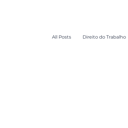
All Posts
Direito do Trabalho
Isenção de IR por Doenças 