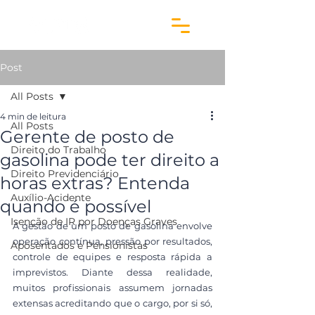
Post
All Posts
4 min de leitura
All Posts
Gerente de posto de
Direito do Trabalho
gasolina pode ter direito a
Direito Previdenciário
horas extras? Entenda
Auxílio-Acidente
quando é possível
Isenção de IR por Doenças Graves
A gestão de um posto de gasolina envolve 
operação contínua, pressão por resultados, 
Aposentados e Pensionistas
controle de equipes e resposta rápida a 
imprevistos. Diante dessa realidade, 
muitos profissionais assumem jornadas 
extensas acreditando que o cargo, por si só, 