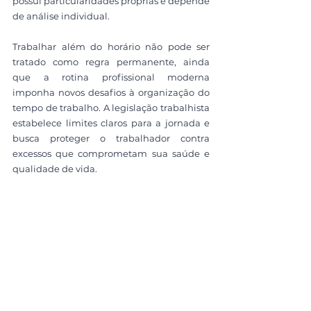
possui particularidades próprias e depende 
de análise individual.
Trabalhar além do horário não pode ser 
tratado como regra permanente, ainda 
que a rotina profissional moderna 
imponha novos desafios à organização do 
tempo de trabalho. A legislação trabalhista 
estabelece limites claros para a jornada e 
busca proteger o trabalhador contra 
excessos que comprometam sua saúde e 
qualidade de vida. 
Compreender o que a lei prevê é essencial 
para identificar situações regulares e 
aquelas que merecem atenção jurídica. 
Aqui no LPDB Advogados Associados, nós 
oferecemos orientação jurídica técnica e 
humanizada, com foco na análise 
individual da jornada de trabalho e no 
esclarecimento responsável dos direitos 