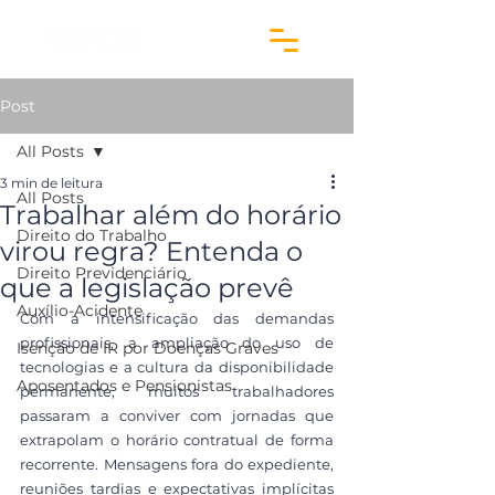
Post
All Posts
3 min de leitura
All Posts
Trabalhar além do horário
Direito do Trabalho
virou regra? Entenda o
Direito Previdenciário
que a legislação prevê
Auxílio-Acidente
Com a intensificação das demandas 
profissionais, a ampliação do uso de 
Isenção de IR por Doenças Graves
tecnologias e a cultura da disponibilidade 
Aposentados e Pensionistas
permanente, muitos trabalhadores 
passaram a conviver com jornadas que 
extrapolam o horário contratual de forma 
recorrente. Mensagens fora do expediente, 
reuniões tardias e expectativas implícitas 