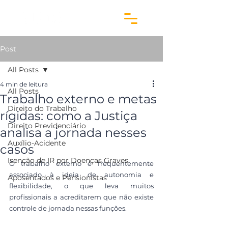
Post
All Posts
4 min de leitura
All Posts
Trabalho externo e metas
Direito do Trabalho
rígidas: como a Justiça
Direito Previdenciário
analisa a jornada nesses
Auxílio-Acidente
casos
Isenção de IR por Doenças Graves
O trabalho externo é frequentemente 
associado à ideia de autonomia e 
Aposentados e Pensionistas
flexibilidade, o que leva muitos 
profissionais a acreditarem que não existe 
controle de jornada nessas funções. 