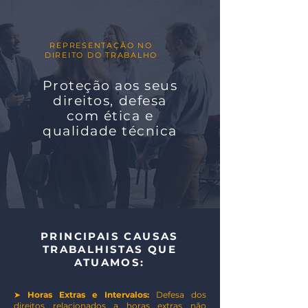
REPRESENTAÇÃO NO
DIREITO DO TRABALHO
Proteção aos seus
direitos, defesa
com ética e
qualidade técnica
PRINCIPAIS CAUSAS
TRABALHISTAS QUE
ATUAMOS:
➤
Horas Extras e Intervalos:
Defesa dos
direitos relacionados a horas extras não