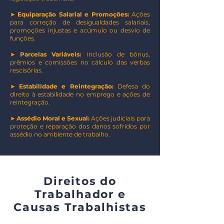
➤
Equiparação Salarial e Promoções:
Ações
para correção de desigualdades salariais,
promoções injustas e acúmulo ou desvio de
funções.
➤
Parcelas Variáveis:
Inclusão de bônus,
prêmios e comissões no cálculo das verbas
rescisórias.
➤
Estabilidade e Reintegração:
Defesa do
direito à estabilidade no emprego e ações de
reintegração.
➤
Assédio Moral e Sexual:
Ações judiciais para
proteção e reparação dos danos sofridos por
assédio no ambiente de trabalho.
Direitos do
Trabalhador e
Causas Trabalhistas