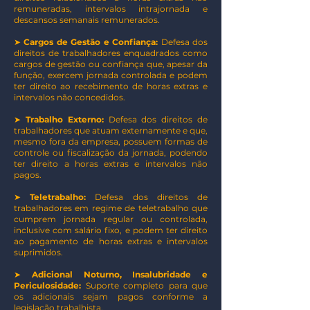
remuneradas, intervalos intrajornada e
descansos semanais remunerados.
➤
Cargos de Gestão e Confiança:
Defesa dos
direitos de trabalhadores enquadrados como
cargos de gestão ou confiança que, apesar da
função, exercem jornada controlada e podem
ter direito ao recebimento de horas extras e
intervalos não concedidos.
➤
Trabalho Externo:
Defesa dos direitos de
trabalhadores que atuam externamente e que,
mesmo fora da empresa, possuem formas de
controle ou fiscalização da jornada, podendo
ter direito a horas extras e intervalos não
pagos.
➤
Teletrabalho:
Defesa dos direitos de
trabalhadores em regime de teletrabalho que
cumprem jornada regular ou controlada,
inclusive com salário fixo, e podem ter direito
ao pagamento de horas extras e intervalos
suprimidos.
➤
Adicional Noturno, Insalubridade e
Periculosidade:
Suporte completo para que
os adicionais sejam pagos conforme a
legislação trabalhista.