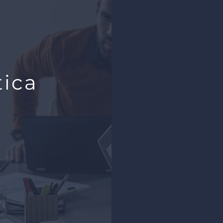
Horas Extras 
Cargos de Ges
tica
Trabalho Exte
Teletrabalho: