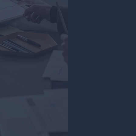
Adicional Not
Equiparação S
Parcelas Vari
Estabilidade 
Assédio Moral