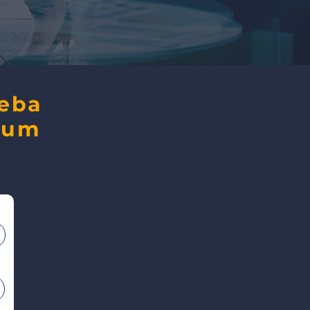
ceba
 um