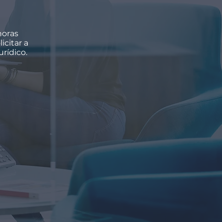
horas
icitar a
rídico.