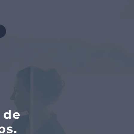
 de
os.