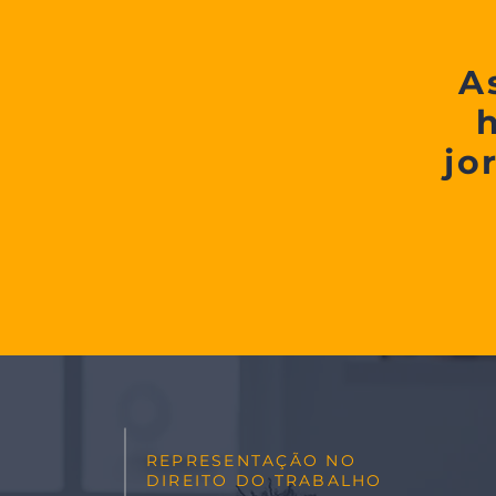
A
jo
REPRESENTAÇÃO NO
DIREITO DO TRABALHO