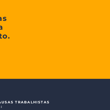
as
a
to.
CAUSAS TRABALHISTAS
: