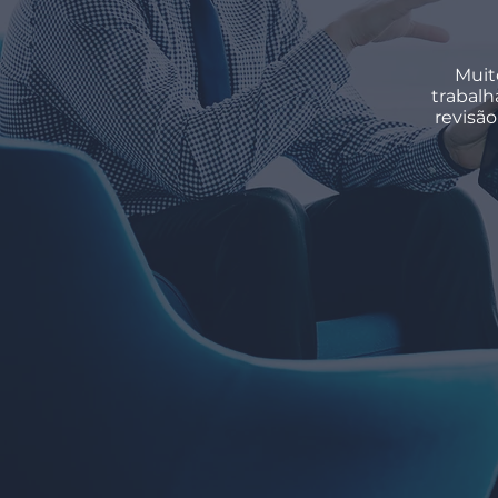
Muit
trabalh
revisão