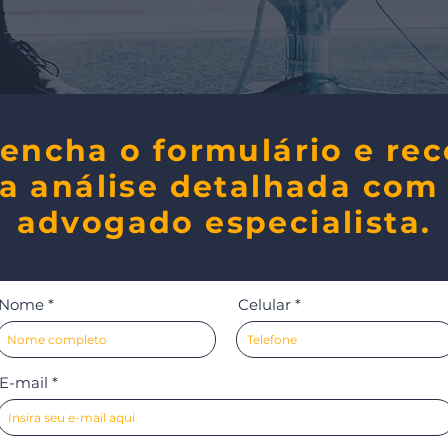
encha o formulário e re
a análise detalhada com
advogado especialista.
Nome
Celular
E-mail